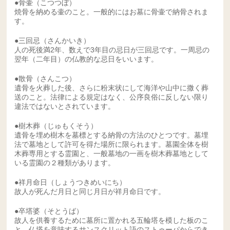
●骨壷（こつつぼ）
焼骨を納める壷のこと。一般的にはお墓に骨壷で納骨されま
す。
●三回忌（さんかいき）
人の死後満2年、数えで3年目の忌日が三回忌です。一周忌の
翌年（二年目）の仏教的な忌日をいいます。
●散骨（さんこつ）
遺骨を火葬した後、さらに粉末状にして海洋や山中に撒く葬
送のこと。法律による規定はなく、公序良俗に反しない限り
違法ではないとされています。
●樹木葬（じゅもくそう）
遺骨を埋め樹木を墓標とする納骨の方法のひとつです。墓埋
法で墓地として許可を得た場所に限られます。墓園全体を樹
木葬専用とする霊園と、一般墓地の一画を樹木葬墓地として
いる霊園の２種類があります。
●祥月命日（しょうつきめいにち）
故人が死んだ月日と同じ月日が祥月命日です。
●卒塔婆（そとうば）
故人を供養するために墓所に置かれる五輪塔を模した板のこ
と。仏塔を意味するサンスクリット語のストゥーパからでき