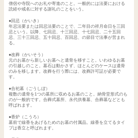
僧侶や寺院へのお礼や寄進のこと。一般的には法要における
読経や戒名に対する謝礼のことをいう。
●回忌（かいき）
年忌法要または回忌法要のことで、二年目の祥月命日を三回
忌という。以降、七回忌、十三回忌、十七回忌、二十五回
忌、三十三回忌、五十回忌、百回忌、の節目で法事が営まれ
る。
●改葬（かいそう）
元のお墓から新しいお墓へと遺骨を移すこと。いわゆるお墓
の引越しのこと。墓石は動かさず、ほとんどのケースは遺骨
のみを移します。改葬を行う際には、改葬許可証が必要で
す。
●合祀墓（ごうしぼ）
複数の遺骨を1つの墓所に収めるお墓のこと。納骨堂形式のも
のが一般的です。合葬式墓所、永代供養墓、合葬墓などとも
呼ばれます。
●香炉（こうろ）
墓前で線香をあげるためのお墓の付属品。線香を立てるタイ
プは香立と呼ばれます。