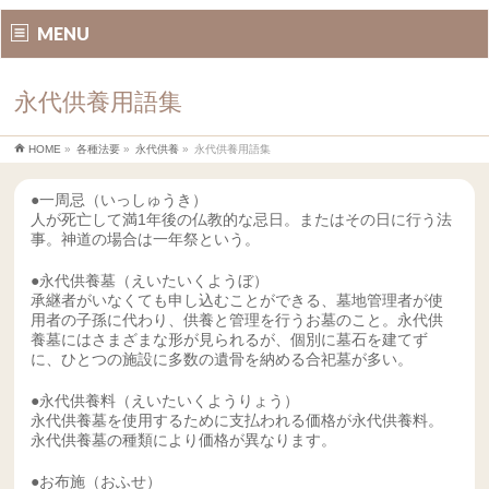
MENU
永代供養用語集
HOME
»
各種法要
»
永代供養
»
永代供養用語集
●一周忌（いっしゅうき）
人が死亡して満1年後の仏教的な忌日。またはその日に行う法
事。神道の場合は一年祭という。
●永代供養墓（えいたいくようぼ）
承継者がいなくても申し込むことができる、墓地管理者が使
用者の子孫に代わり、供養と管理を行うお墓のこと。永代供
養墓にはさまざまな形が見られるが、個別に墓石を建てず
に、ひとつの施設に多数の遺骨を納める合祀墓が多い。
●永代供養料（えいたいくようりょう）
永代供養墓を使用するために支払われる価格が永代供養料。
永代供養墓の種類により価格が異なります。
●お布施（おふせ）