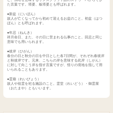
た言葉です。塔婆、板塔婆とも呼ばれます。
●新盆（にいぼん）
故人が亡くなってから初めて迎えるお盆のこと。初盆（はつ
ぼん）とも呼ばれます。
●年忌（ねんき）
祥月命日、また、その日に営まれる仏事のこと。回忌と同じ
意味でも用いられます。
●彼岸（ひがん）
春分の日と秋分の日を中日とした各7日間が、それぞれ春彼岸
と秋彼岸です。元来、こちらの岸を意味する此岸（しがん）
に対して向こう岸を指す言葉ですが、悟りの境地を指して用
いられることもあります。
●霊廟（れいびょう）
故人や祖霊を祀る施設のこと。霊堂（れいどう）・御霊屋
（おたまや）ともいいます。