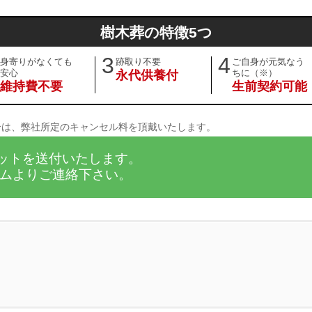
樹木葬の特徴5つ
3
4
身寄りがなくても
跡取り不要
ご自身が元気なう
安心
ちに（※）
永代供養付
維持費不要
生前契約可能
合は、弊社所定のキャンセル料を頂戴いたします。
ットを送付いたします。
ムよりご連絡下さい。