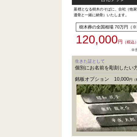
墓標となる樹木のそばに、合祀（他家
遺骨と一緒に納骨）いたします。
樹木葬の全国相場 70万円（
120,000
円
（税込
※
生きた証として
個別にお名前を彫刻したい
銘板オプション 10,000
円（