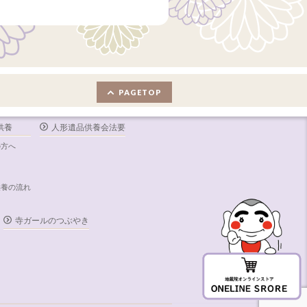
PAGETOP
供養
人形遺品供養会法要
の方へ
内
供養の流れ
寺ガールのつぶやき