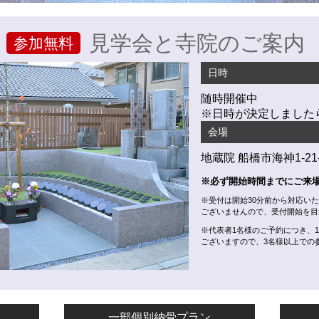
見学会と寺院のご案内
参加無料
日時
随時開催中
※日時が決定しました
会場
地蔵院 船橋市海神1-21-
※必ず開始時間までにご来
※受付は開始30分前から対応い
ございませんので、受付開始を目
※代表者1名様のご予約につき、
ございますので、3名様以上での
一部個別納骨プラン