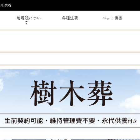
人形供養
地蔵院につい
各種法要
ペット供養
て