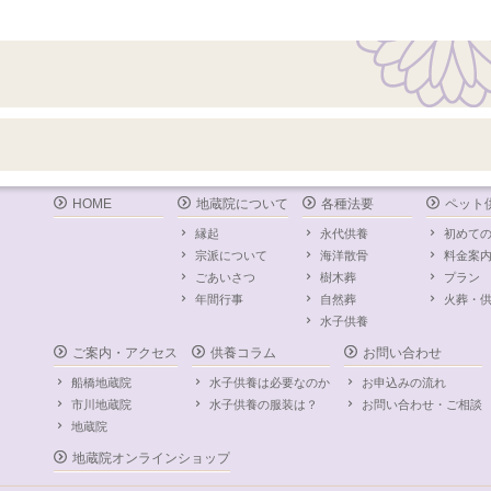
HOME
地蔵院について
各種法要
ペット
縁起
永代供養
初めて
宗派について
海洋散骨
料金案
ごあいさつ
樹木葬
プラン
年間行事
自然葬
火葬・
水子供養
ご案内・アクセス
供養コラム
お問い合わせ
船橋地蔵院
水子供養は必要なのか
お申込みの流れ
市川地蔵院
水子供養の服装は？
お問い合わせ・ご相談
地蔵院
地蔵院オンラインショップ