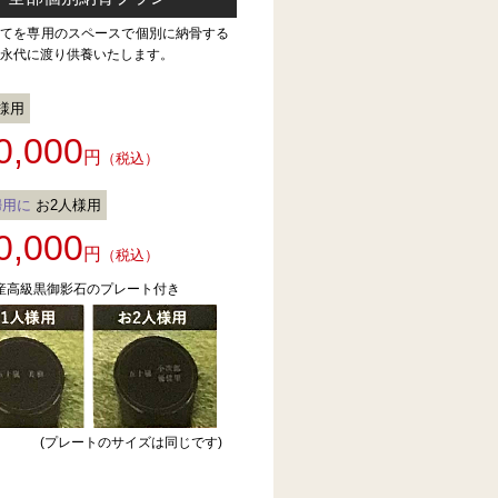
全てを専用のスペースで個別に納骨する
永代に渡り供養いたします。
様用
0,000
円
（税込）
婦用に
お2人様用
0,000
円
（税込）
産高級黒御影石のプレート付き
(プレートのサイズは同じです)