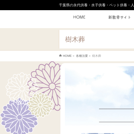
千葉県の永代供養・水子供養・ペット供養・
HOME
新散骨サイト
樹木葬
HOME
»
各種法要
»
樹木葬