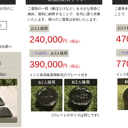
の方のご
ご遺骨の一部（喉ぼとけなど）を小さな骨壺に
ご遺骨
納め、個別に納骨することで、永代に渡り供養
ことで、
いたします。残りのご遺骨は合祀いたします。
※）
お1人
お1人様用
47
240,000
）
円
（税込）
当社調べ
ご夫
ご夫婦用に
お2人様用
77
390,000
方
円
（税込）
インド
税込）
インド産高級黒御影石のプレート付き
(プレートのサイズは同じです)