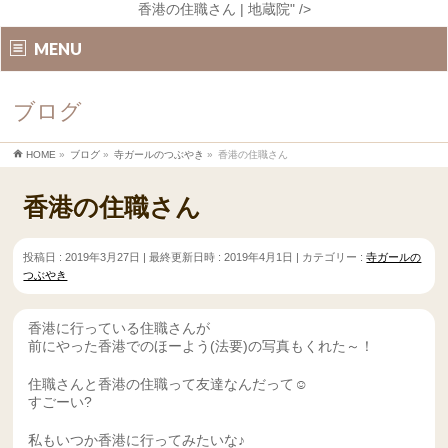
香港の住職さん | 地蔵院" />
MENU
ブログ
HOME
»
ブログ
»
寺ガールのつぶやき
»
香港の住職さん
香港の住職さん
投稿日 : 2019年3月27日
最終更新日時 : 2019年4月1日
カテゴリー :
寺ガールの
つぶやき
香港に行っている住職さんが
前にやった香港でのほーよう(法要)の写真もくれた～！
住職さんと香港の住職って友達なんだって☺️
すごーい?
私もいつか香港に行ってみたいな♪