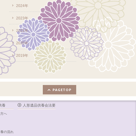
2024年
2023年
2021年
2020年
2019年
PAGETOP
供養
人形遺品供養会法要
の方へ
内
供養の流れ