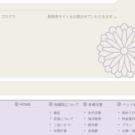
・プログラ
新散骨サイトを公開させていただきます
→
HOME
地蔵院について
各種法要
ペット
縁起
永代供養
初めて
宗派について
海洋散骨
料金案
ごあいさつ
樹木葬
プラン
年間行事
自然葬
火葬・